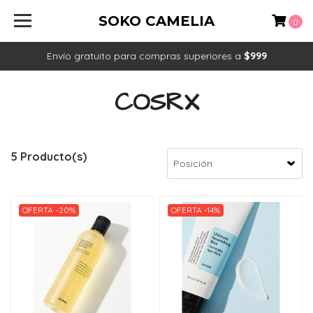
SOKO CAMELIA
0
Envío gratuito para compras superiores a
$999
COSRX
5 Producto(s)
OFERTA -20%
OFERTA -14%