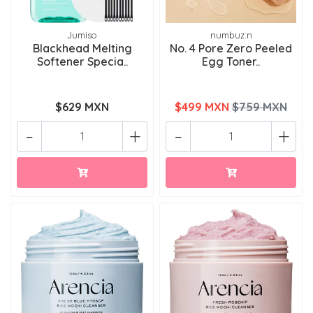
Jumiso
numbuz:n
Blackhead Melting
No. 4 Pore Zero Peeled
Softener Specia..
Egg Toner..
$629 MXN
$499 MXN
$759 MXN
-
+
-
+