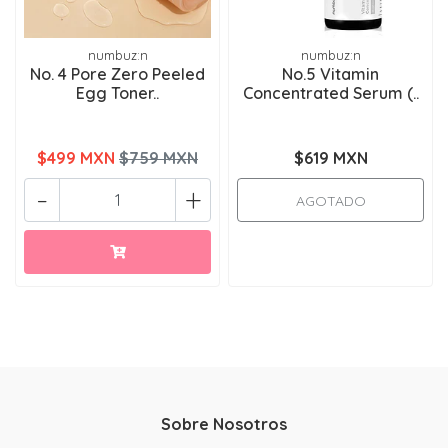
numbuz:n
numbuz:n
No. 4 Pore Zero Peeled
No.5 Vitamin
Egg Toner..
Concentrated Serum (..
$499 MXN
$759 MXN
$619 MXN
-
+
AGOTADO
Sobre Nosotros