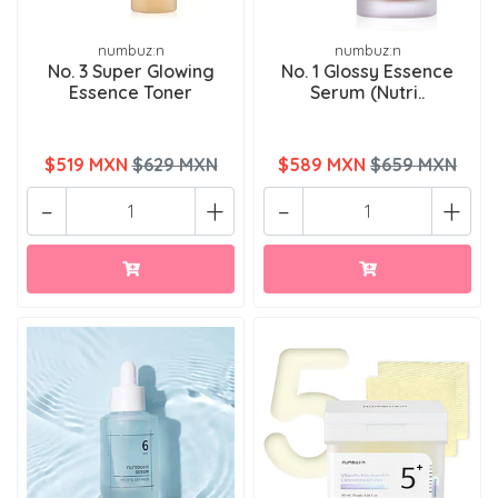
numbuz:n
numbuz:n
No. 3 Super Glowing
No. 1 Glossy Essence
Essence Toner
Serum (Nutri..
$519 MXN
$629 MXN
$589 MXN
$659 MXN
-
+
-
+