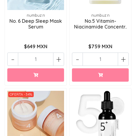
numbuz:n
numbuz:n
No. 6 Deep Sleep Mask
No.5 Vitamin-
Serum
Niacinamide Concentr..
$649 MXN
$759 MXN
-
+
-
+
OFERTA -34%