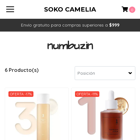
SOKO CAMELIA
0
Envío gratuito para compras superiores a
$999
numbuzin
6 Producto(s)
OFERTA -17%
OFERTA -11%