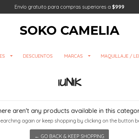
Envío gratuito para compras superiores a
$999
SOKO CAMELIA
ES
DESCUENTOS
MARCAS
MAQUILLAJE / L
IUNIK
here aren't any products available in this categor
searching again or keep shopping by clicking on the button b
← GO BACK & KEEP SHOPPING