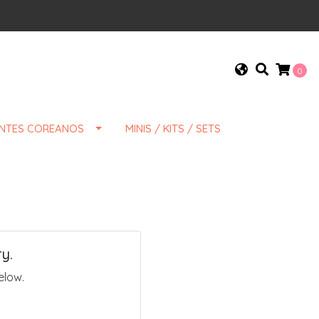
0
ENTES COREANOS
MINIS / KITS / SETS
y.
elow.