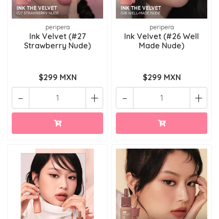
peripera
peripera
Ink Velvet (#27
Ink Velvet (#26 Well
Strawberry Nude)
Made Nude)
$299 MXN
$299 MXN
-
+
-
+