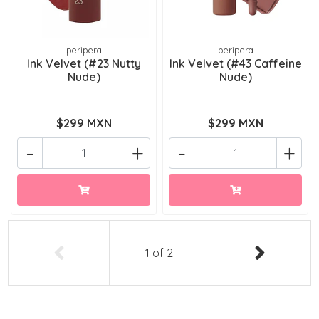
peripera
peripera
Ink Velvet (#23 Nutty
Ink Velvet (#43 Caffeine
Nude)
Nude)
$299 MXN
$299 MXN
-
+
-
+
1
of
2