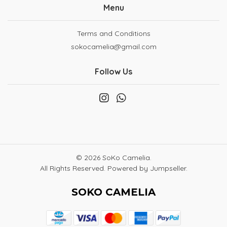
Menu
Terms and Conditions
sokocamelia@gmail.com
Follow Us
© 2026 SoKo Camelia.
All Rights Reserved.
Powered by Jumpseller
.
SOKO CAMELIA