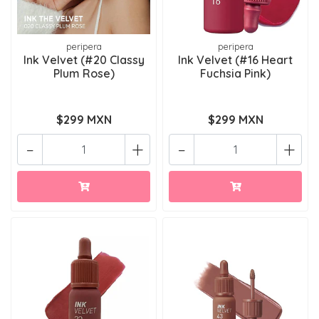
peripera
peripera
Ink Velvet (#20 Classy
Ink Velvet (#16 Heart
Plum Rose)
Fuchsia Pink)
$299 MXN
$299 MXN
-
+
-
+