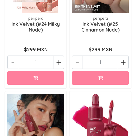
peripera
peripera
Ink Velvet (#24 Milky
Ink Velvet (#25
Nude)
Cinnamon Nude)
$299 MXN
$299 MXN
-
+
-
+