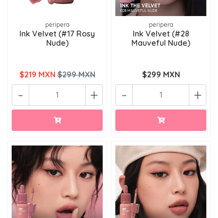
peripera
peripera
Ink Velvet (#17 Rosy
Ink Velvet (#28
Nude)
Mauveful Nude)
$219 MXN
$299 MXN
$299 MXN
-
+
-
+