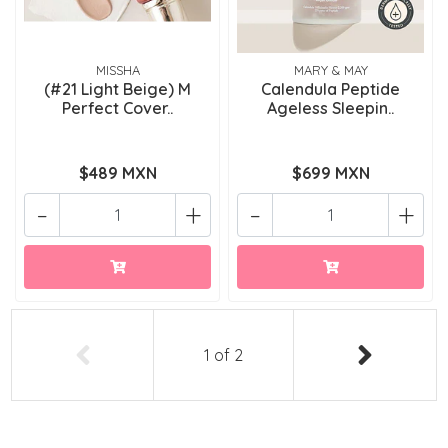
MISSHA
MARY & MAY
(#21 Light Beige) M
Calendula Peptide
Perfect Cover..
Ageless Sleepin..
$489 MXN
$699 MXN
-
+
-
+
1
of
2