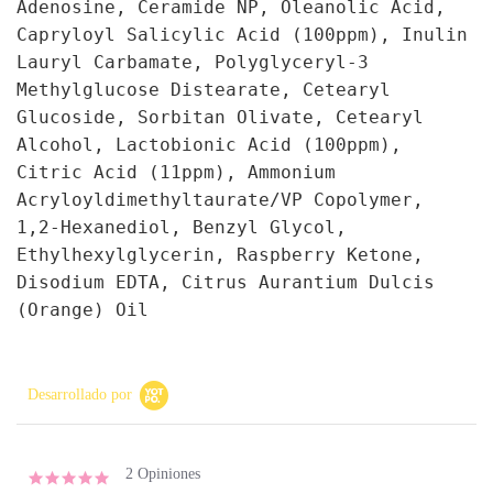
Adenosine, Ceramide NP, Oleanolic Acid,
Capryloyl Salicylic Acid (100ppm), Inulin
Lauryl Carbamate, Polyglyceryl-3
Methylglucose Distearate, Cetearyl
Glucoside, Sorbitan Olivate, Cetearyl
Alcohol, Lactobionic Acid (100ppm),
Citric Acid (11ppm), Ammonium
Acryloyldimethyltaurate/VP Copolymer,
1,2-Hexanediol, Benzyl Glycol,
Ethylhexylglycerin, Raspberry Ketone,
Disodium EDTA, Citrus Aurantium Dulcis
(Orange) Oil
Desarrollado por
2 Opiniones
5.0 star rating