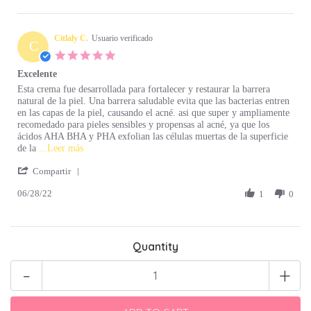
Citlaly C.
Usuario verificado
C
5.0 star rating
Excelente
Review by Citlaly C. on 28 Jun 2022
review stating Excelente
Esta crema fue desarrollada para fortalecer y restaurar la barrera
natural de la piel. Una barrera saludable evita que las bacterias entren
en las capas de la piel, causando el acné. asi que super y ampliamente
recomedado para pieles sensibles y propensas al acné, ya que los
ácidos AHA BHA y PHA exfolian las células muertas de la superficie
Read more about Esta crema fue desarrollada para
de la
...Leer más
' Share Review by Citlaly C. on 28 Jun 2022
Compartir
06/28/22
1
0
Quantity
-
+