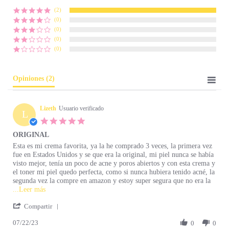
(2)
(0)
(0)
(0)
(0)
Opiniones
(2)
Lizeth
Usuario verificado
L
5.0 star rating
ORIGINAL
Review by Lizeth on 22 Jul 2023
review stating ORIGINAL
Esta es mi crema favorita, ya la he comprado 3 veces, la primera vez
fue en Estados Unidos y se que era la original, mi piel nunca se había
visto mejor, tenía un poco de acne y poros abiertos y con esta crema y
el toner mi piel quedo perfecta, como si nunca hubiera tenido acné, la
segunda vez la compre en amazon y estoy super segura que no era la
Read more about Esta es mi crema favorita, ya la he
...Leer más
' Share Review by Lizeth on 22 Jul 2023
Compartir
07/22/23
0
0