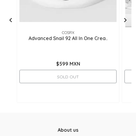
COSRX
Advanced Snail 92 All In One Crea..
J
$599 MXN
SOLD OUT
About us