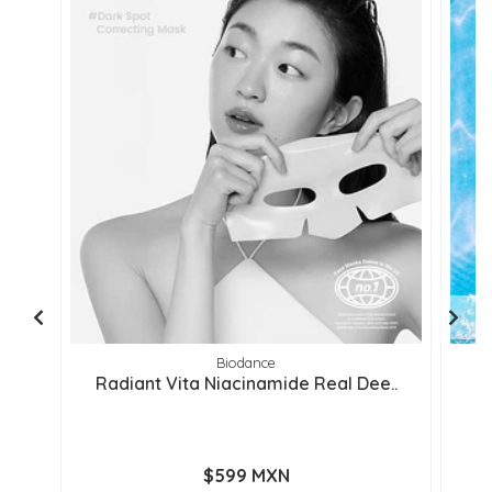
Biodance
Radiant Vita Niacinamide Real Dee..
W
$599 MXN