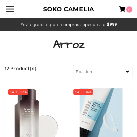
SOKO CAMELIA
0
Envío gratuito para compras superiores a
$999
Arroz
12 Product(s)
SALE -12%
SALE -14%