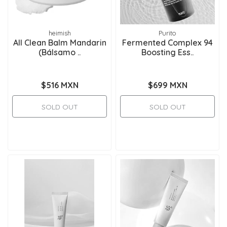
heimish
Purito
All Clean Balm Mandarin
Fermented Complex 94
(Bálsamo ..
Boosting Ess..
$516 MXN
$699 MXN
SOLD OUT
SOLD OUT