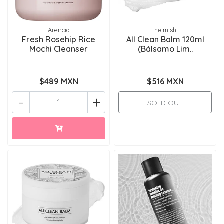
Arencia
heimish
Fresh Rosehip Rice
All Clean Balm 120ml
Mochi Cleanser
(Bálsamo Lim..
$489 MXN
$516 MXN
-
+
SOLD OUT