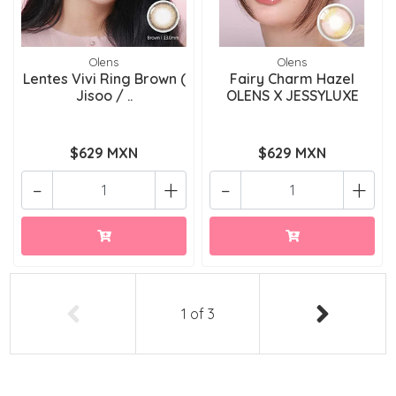
Olens
Olens
Lentes Vivi Ring Brown (
Fairy Charm Hazel
Jisoo / ..
OLENS X JESSYLUXE
$629 MXN
$629 MXN
-
+
-
+
1
of
3