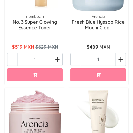
numbuz:n
Arencia
No. 3 Super Glowing
Fresh Blue Hyssop Rice
Essence Toner
Mochi Clea..
$519 MXN
$629 MXN
$489 MXN
-
+
-
+