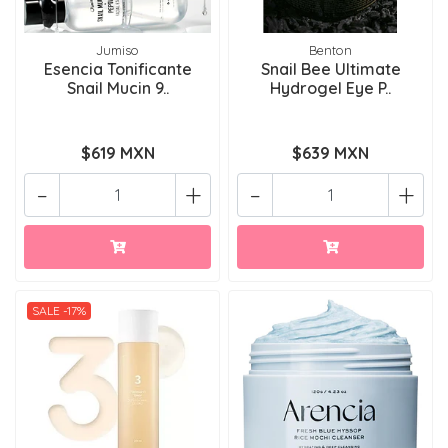
Jumiso
Benton
Esencia Tonificante
Snail Bee Ultimate
Snail Mucin 9..
Hydrogel Eye P..
$619 MXN
$639 MXN
-
+
-
+
SALE -17%