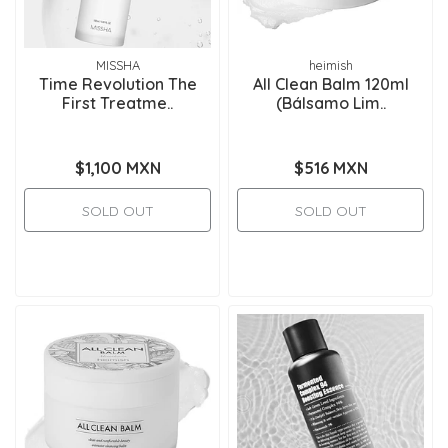
MISSHA
heimish
Time Revolution The
All Clean Balm 120ml
First Treatme..
(Bálsamo Lim..
$1,100 MXN
$516 MXN
SOLD OUT
SOLD OUT