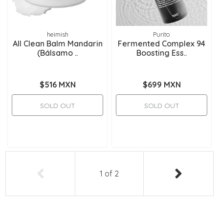
heimish
Purito
All Clean Balm Mandarin
Fermented Complex 94
(Bálsamo ..
Boosting Ess..
$516 MXN
$699 MXN
SOLD OUT
SOLD OUT
1
of
2