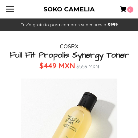
SOKO CAMELIA
0
Envío gratuito para compras superiores a
$999
COSRX
Full Fit Propolis Synergy Toner
$449 MXN
$559 MXN