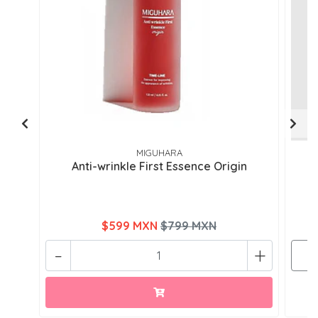
MIGUHARA
Anti-wrinkle First Essence Origin
C
$599 MXN
$799 MXN
-
+