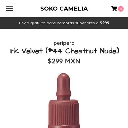
SOKO CAMELIA
0
Envío gratuito para compras superiores a
$999
peripera
Ink Velvet (#44 Chestnut Nude)
$299 MXN