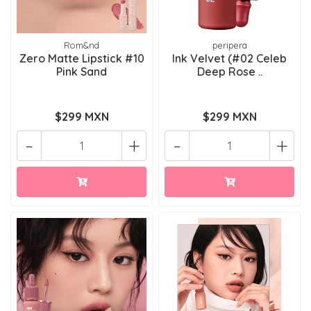
Rom&nd
peripera
Zero Matte Lipstick #10
Ink Velvet (#02 Celeb
Pink Sand
Deep Rose ..
$299 MXN
$299 MXN
-
+
-
+