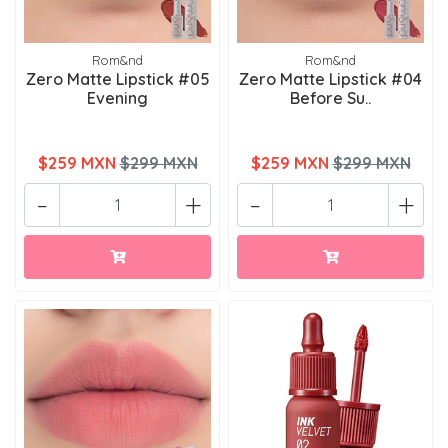
Rom&nd
Rom&nd
Zero Matte Lipstick #05
Zero Matte Lipstick #04
Evening
Before Su..
$259 MXN
$299 MXN
$259 MXN
$299 MXN
-
+
-
+