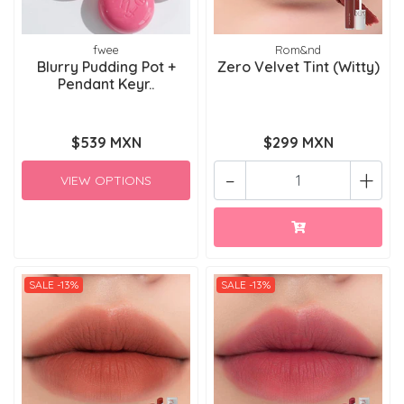
fwee
Rom&nd
Blurry Pudding Pot +
Zero Velvet Tint (Witty)
Pendant Keyr..
$539 MXN
$299 MXN
-
+
VIEW OPTIONS
SALE -13%
SALE -13%