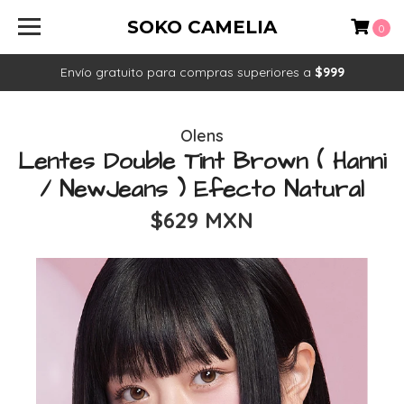
SOKO CAMELIA
0
Envío gratuito para compras superiores a
$999
Olens
Lentes Double Tint Brown ( Hanni
/ NewJeans ) Efecto Natural
$629 MXN