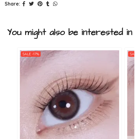
Share:
You might also be interested in
SALE -17%
SALE