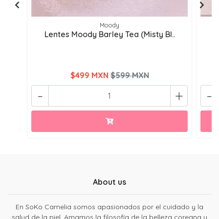
Moody
Lentes Moody Barley Tea (Misty Bl..
L
$499 MXN
$599 MXN
-
+
-
About us
En SoKo Camelia somos apasionados por el cuidado y la
salud de la piel. Amamos la filosofía de la belleza coreana y