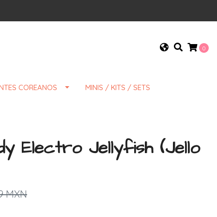
0
ENTES COREANOS
MINIS / KITS / SETS
 Electro Jellyfish (Jello
9 MXN