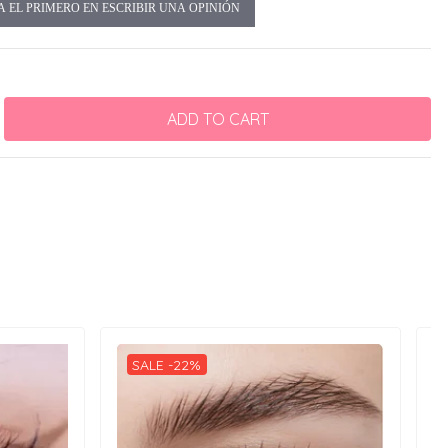
A EL PRIMERO EN ESCRIBIR UNA OPINIÓN
SALE -22%