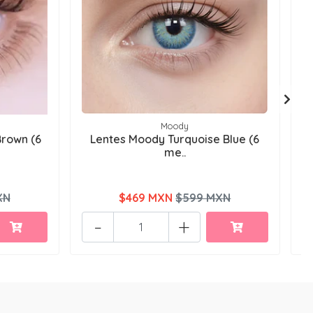
Moody
Brown (6
Lentes Moody Turquoise Blue (6
me..
XN
$469 MXN
$599 MXN
-
+