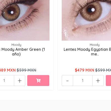
Moody
Moody
s Moody Amber Green (1
Lentes Moody Egyptian 
año)
me..
489 MXN
$599 MXN
$479 MXN
$599 M
+
-
+