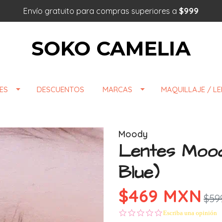
Envío gratuito para compras superiores a
$999
SOKO CAMELIA
ES
DESCUENTOS
MARCAS
MAQUILLAJE / L
Moody
Lentes Moody
Blue)
$469 MXN
$59
0.0 star rating
Escriba una opinión