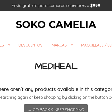
Envío gratuito para compras superiores a
$999
SOKO CAMELIA
ES
DESCUENTOS
MARCAS
MAQUILLAJE / L
MEDIHEAL
here aren't any products available in this categor
searching again or keep shopping by clicking on the button b
← GO BACK & KEEP SHOPPING