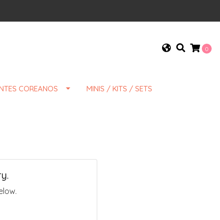
0
ENTES COREANOS
MINIS / KITS / SETS
y.
elow.