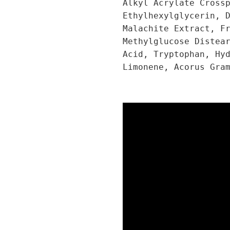
Alkyl Acrylate Cross
Ethylhexylglycerin, 
Malachite Extract, F
Methylglucose Distea
Acid, Tryptophan, Hy
Limonene, Acorus Gra