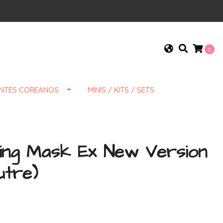
0
ENTES COREANOS
MINIS / KITS / SETS
ing Mask Ex New Version
utre)