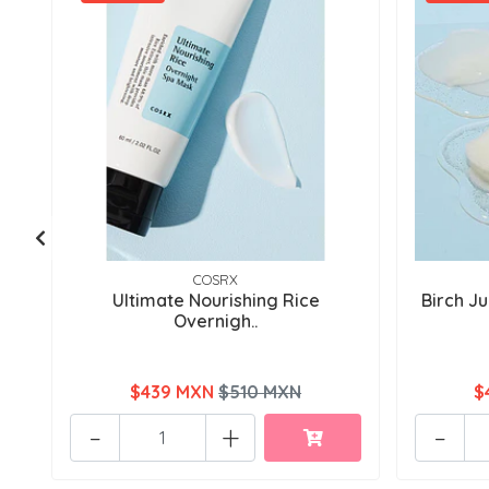
COSRX
Ultimate Nourishing Rice
Birch Ju
Overnigh..
$439 MXN
$510 MXN
$
-
+
-