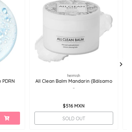
heimish
de PDRN
All Clean Balm Mandarin (Bálsamo
G
..
$516 MXN
SOLD OUT