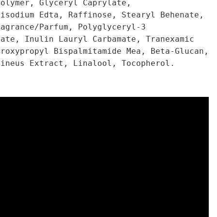
polymer, Glyceryl Caprylate,
Disodium Edta, Raffinose, Stearyl Behenate,
ragrance/Parfum, Polyglyceryl-3
rate, Inulin Lauryl Carbamate, Tranexamic
droxypropyl Bispalmitamide Mea, Beta-Glucan,
mineus Extract, Linalool, Tocopherol.