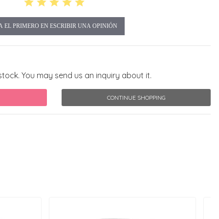
A EL PRIMERO EN ESCRIBIR UNA OPINIÓN
stock. You may send us an inquiry about it.
CONTINUE SHOPPING