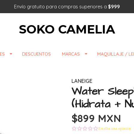
Envío gratuito para compras superiores a
$999
SOKO CAMELIA
ES
DESCUENTOS
MARCAS
MAQUILLAJE / L
LANEIGE
Water Sleep
(Hidrata + N
$899 MXN
0.0 star rating
Escriba una opinión