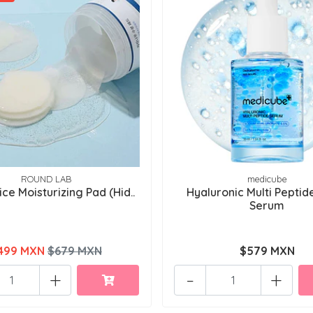
ROUND LAB
medicube
ice Moisturizing Pad (Hid..
Hyaluronic Multi Pepti
Serum
499 MXN
$679 MXN
$579 MXN
+
-
+