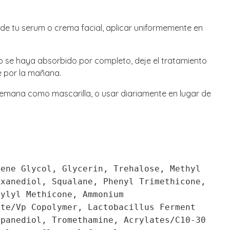
de tu serum o crema facial, aplicar uniformemente en
o se haya absorbido por completo, deje el tratamiento
e por la mañana.
semana como mascarilla, o usar diariamente en lugar de
lene Glycol, Glycerin, Trehalose, Methyl
exanediol, Squalane, Phenyl Trimethicone,
rylyl Methicone, Ammonium
ate/Vp Copolymer, Lactobacillus Ferment
opanediol, Tromethamine, Acrylates/C10-30