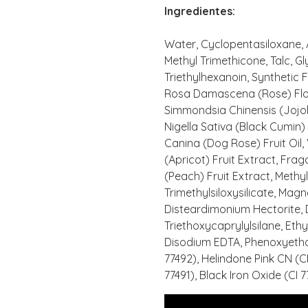
Ingredientes:
Water, Cyclopentasiloxane, A
Methyl Trimethicone, Talc, Gl
Triethylhexanoin, Synthetic 
Rosa Damascena (Rose) Flowe
Simmondsia Chinensis (Jojoba
Nigella Sativa (Black Cumin
Canina (Dog Rose) Fruit Oil, 
(Apricot) Fruit Extract, Fra
(Peach) Fruit Extract, Meth
Trimethylsiloxysilicate, Mag
Disteardimonium Hectorite,
Triethoxycaprylylsilane, Ethy
Disodium EDTA, Phenoxyethano
77492), Helindone Pink CN (CI
77491), Black Iron Oxide (CI 