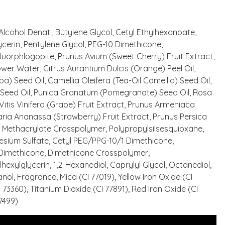
lcohol Denat., Butylene Glycol, Cetyl Ethylhexanoate,
ycerin, Pentylene Glycol, PEG-10 Dimethicone,
Fluorphlogopite, Prunus Avium (Sweet Cherry) Fruit Extract,
r Water, Citrus Aurantium Dulcis (Orange) Peel Oil,
) Seed Oil, Camellia Oleifera (Tea-Oil Camellia) Seed Oil,
) Seed Oil, Punica Granatum (Pomegranate) Seed Oil, Rosa
Vitis Vinifera (Grape) Fruit Extract, Prunus Armeniaca
garia Ananassa (Strawberry) Fruit Extract, Prunus Persica
yl Methacrylate Crosspolymer, Polypropylsilsesquioxane,
nesium Sulfate, Cetyl PEG/PPG-10/1 Dimethicone,
 Dimethicone, Dimethicone Crosspolymer,
lhexylglycerin, 1,2-Hexanediol, Caprylyl Glycol, Octanediol,
l, Fragrance, Mica (CI 77019), Yellow Iron Oxide (CI
 73360), Titanium Dioxide (CI 77891), Red Iron Oxide (CI
77499)