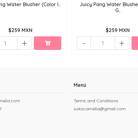
ng Water Blusher (Color I..
Juicy Pang Water Blushe
G..
$259 MXN
$259 MXN
+
-
+
Menú
melia.com
Terms and Conditions
7
sokocamelia@gmail.com