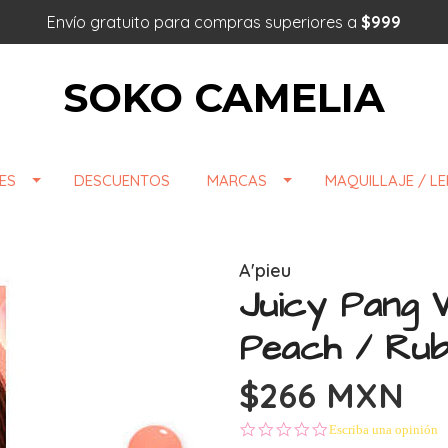
Envío gratuito para compras superiores a
$999
SOKO CAMELIA
ES
DESCUENTOS
MARCAS
MAQUILLAJE / L
A'pieu
Juicy Pang 
Peach / Rub
$266 MXN
0.0 star rating
Escriba una opinión