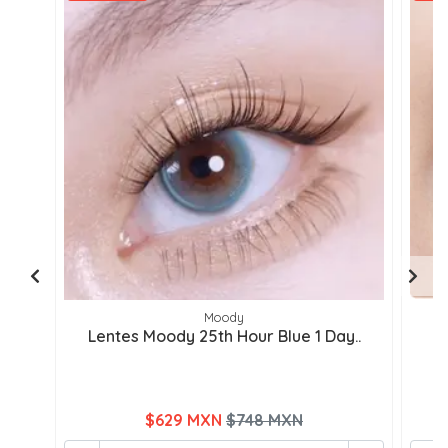
Moody
Lentes Moody 25th Hour Blue 1 Day..
Le
$629 MXN
$748 MXN