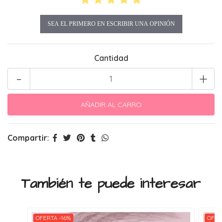
SEA EL PRIMERO EN ESCRIBIR UNA OPINIÓN
Cantidad
-
+
Compartir:
También te puede interesar
OFERTA -16%
OFER