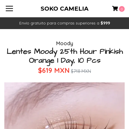
SOKO CAMELIA
0
Envío gratuito para compras superiores a
$999
Moody
Lentes Moody 25th Hour Pinkish
Orange 1 Day, 10 Pcs
$619 MXN
$748 MXN