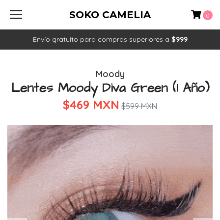
SOKO CAMELIA
0
Envío gratuito para compras superiores a
$999
Moody
Lentes Moody Diva Green (1 Año)
$469 MXN
$599 MXN