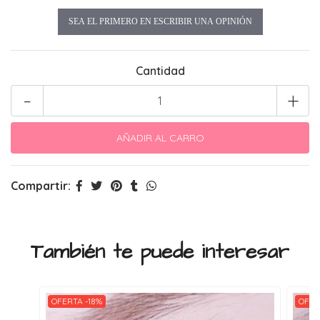
SEA EL PRIMERO EN ESCRIBIR UNA OPINIÓN
Cantidad
-
+
Compartir:
También te puede interesar
OFERTA -18%
OFER