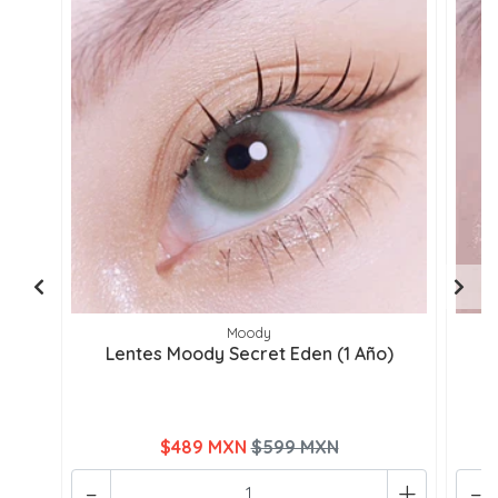
Moody
Lentes Moody Secret Eden (1 Año)
L
$489 MXN
$599 MXN
-
+
-