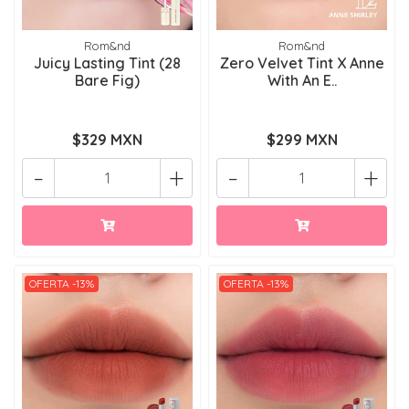
Rom&nd
Rom&nd
Juicy Lasting Tint (28
Zero Velvet Tint X Anne
Bare Fig)
With An E..
$329 MXN
$299 MXN
-
+
-
+
OFERTA -13%
OFERTA -13%