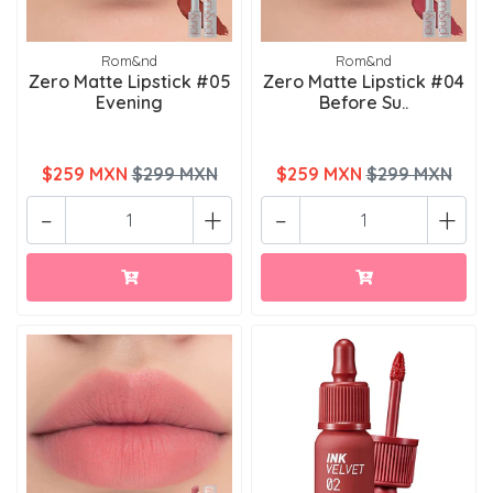
Rom&nd
Rom&nd
Zero Matte Lipstick #05
Zero Matte Lipstick #04
Evening
Before Su..
$259 MXN
$299 MXN
$259 MXN
$299 MXN
-
+
-
+