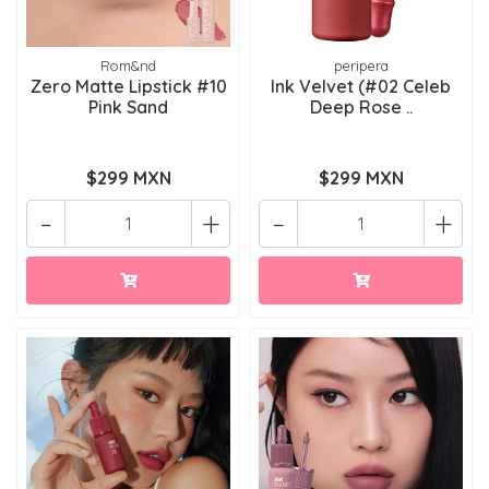
Rom&nd
peripera
Zero Matte Lipstick #10
Ink Velvet (#02 Celeb
Pink Sand
Deep Rose ..
$299 MXN
$299 MXN
-
+
-
+