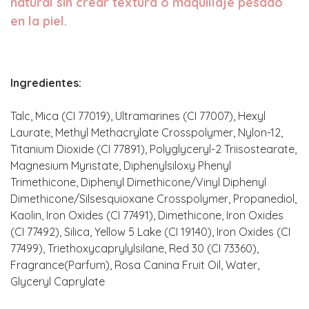
natural sin crear textura o maquillaje pesado
en la piel.
Ingredientes:
Talc, Mica (CI 77019), Ultramarines (CI 77007), Hexyl
Laurate, Methyl Methacrylate Crosspolymer, Nylon-12,
Titanium Dioxide (CI 77891), Polyglyceryl-2 Triisostearate,
Magnesium Myristate, Diphenylsiloxy Phenyl
Trimethicone, Diphenyl Dimethicone/Vinyl Diphenyl
Dimethicone/Silsesquioxane Crosspolymer, Propanediol,
Kaolin, Iron Oxides (CI 77491), Dimethicone, Iron Oxides
(CI 77492), Silica, Yellow 5 Lake (CI 19140), Iron Oxides (CI
77499), Triethoxycaprylylsilane, Red 30 (CI 73360),
Fragrance(Parfum), Rosa Canina Fruit Oil, Water,
Glyceryl Caprylate