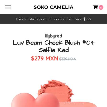
SOKO CAMELIA
0
Envío gratuito para compras superiores a
$999
lilybyred
Luv Beam Cheek Blush #04
Selfie Red
$279 MXN
$339 MXN