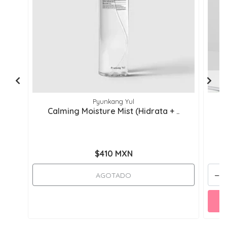
Pyunkang Yul
Calming Moisture Mist (Hidrata + ..
R
$410 MXN
-
AGOTADO