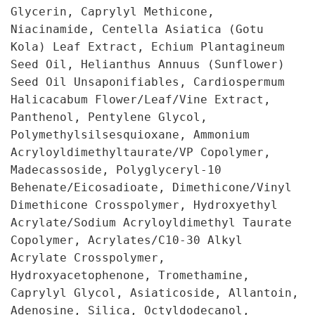
Glycerin, Caprylyl Methicone,
Niacinamide, Centella Asiatica (Gotu
Kola) Leaf Extract, Echium Plantagineum
Seed Oil, Helianthus Annuus (Sunflower)
Seed Oil Unsaponifiables, Cardiospermum
Halicacabum Flower/Leaf/Vine Extract,
Panthenol, Pentylene Glycol,
Polymethylsilsesquioxane, Ammonium
Acryloyldimethyltaurate/VP Copolymer,
Madecassoside, Polyglyceryl-10
Behenate/Eicosadioate, Dimethicone/Vinyl
Dimethicone Crosspolymer, Hydroxyethyl
Acrylate/Sodium Acryloyldimethyl Taurate
Copolymer, Acrylates/C10-30 Alkyl
Acrylate Crosspolymer,
Hydroxyacetophenone, Tromethamine,
Caprylyl Glycol, Asiaticoside, Allantoin,
Adenosine, Silica, Octyldodecanol,