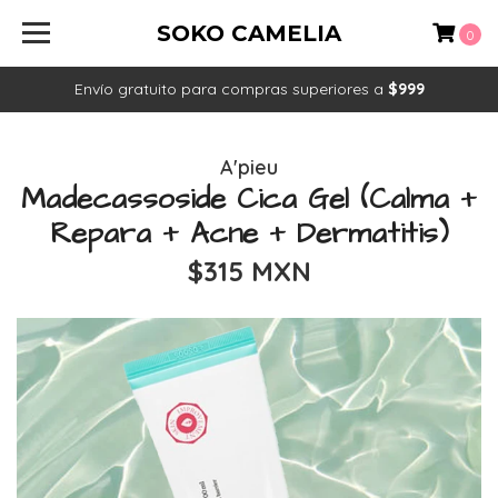
SOKO CAMELIA
0
Envío gratuito para compras superiores a
$999
A'pieu
Madecassoside Cica Gel (Calma +
Repara + Acne + Dermatitis)
$315 MXN