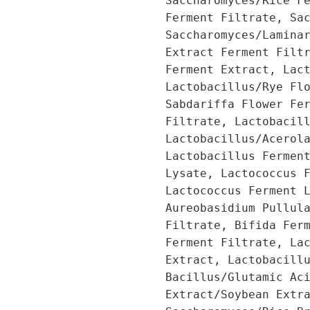
Saccharomyces/Rice F
Ferment Filtrate, Sa
Saccharomyces/Lamina
Extract Ferment Filt
Ferment Extract, Lac
Lactobacillus/Rye Fl
Sabdariffa Flower Fe
Filtrate, Lactobacil
Lactobacillus/Acerol
Lactobacillus Fermen
Lysate, Lactococcus 
Lactococcus Ferment 
Aureobasidium Pullul
Filtrate, Bifida Fer
Ferment Filtrate, La
Extract, Lactobacill
Bacillus/Glutamic Ac
Extract/Soybean Extr