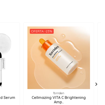
OFERTA -23%
Torriden
ed Serum
Cellmazing VITA C Brightening
P
Amp..