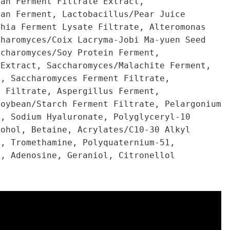
ran Ferment Filtrate Extract,
ran Ferment, Lactobacillus/Pear Juice
chia Ferment Lysate Filtrate, Alteromonas
charomyces/Coix Lacryma-Jobi Ma-yuen Seed
ccharomyces/Soy Protein Ferment,
 Extract, Saccharomyces/Malachite Ferment,
t, Saccharomyces Ferment Filtrate,
t Filtrate, Aspergillus Ferment,
Soybean/Starch Ferment Filtrate, Pelargonium
l, Sodium Hyaluronate, Polyglyceryl-10
cohol, Betaine, Acrylates/C10-30 Alkyl
r, Tromethamine, Polyquaternium-51,
e, Adenosine, Geraniol, Citronellol