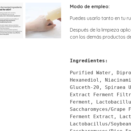
Modo de empleo:
Puedes usarlo tanto en tu r
Después de la limpieza apli
con los demás productos de 
Ingredientes:
Purified Water, Dipr
Hexanediol, Niacinam
Gluceth-20, Spiraea 
Extract Ferment Filt
Ferment, Lactobacill
Saccharomyces/Grape 
Ferment Extract, Lac
Lactobacillus/Soybea