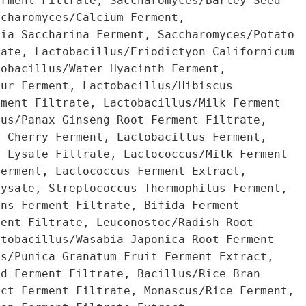
erment Filtrate, Saccharomyces/Barley Seed
ccharomyces/Calcium Ferment,
ria Saccharina Ferment, Saccharomyces/Potato
rate, Lactobacillus/Eriodictyon Californicum
tobacillus/Water Hyacinth Ferment,
our Ferment, Lactobacillus/Hibiscus
rment Filtrate, Lactobacillus/Milk Ferment
lus/Panax Ginseng Root Ferment Filtrate,
a Cherry Ferment, Lactobacillus Ferment,
t Lysate Filtrate, Lactococcus/Milk Ferment
Ferment, Lactococcus Ferment Extract,
Lysate, Streptococcus Thermophilus Ferment,
ans Ferment Filtrate, Bifida Ferment
ment Filtrate, Leuconostoc/Radish Root
ctobacillus/Wasabia Japonica Root Ferment
us/Punica Granatum Fruit Ferment Extract,
id Ferment Filtrate, Bacillus/Rice Bran
act Ferment Filtrate, Monascus/Rice Ferment,