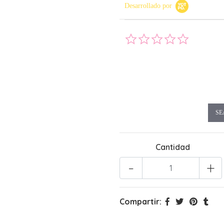
Desarrollado por
0.0 star rati
SE
Cantidad
-
+
Compartir: