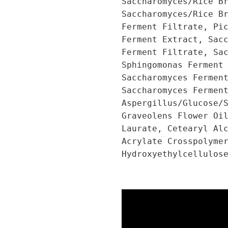
Saccharomyces/Rice B
Saccharomyces/Rice B
Ferment Filtrate, Pi
Ferment Extract, Sac
Ferment Filtrate, Sa
Sphingomonas Ferment
Saccharomyces Fermen
Saccharomyces Fermen
Aspergillus/Glucose/
Graveolens Flower Oi
Laurate, Cetearyl Al
Acrylate Crosspolyme
Hydroxyethylcellulos