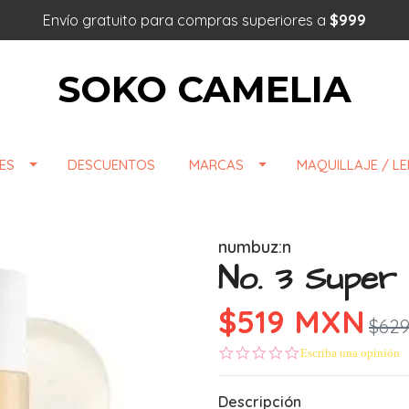
Envío gratuito para compras superiores a
$999
SOKO CAMELIA
ES
DESCUENTOS
MARCAS
MAQUILLAJE / L
numbuz:n
No. 3 Super
$519 MXN
$62
0.0 star rating
Escriba una opinión
Descripción