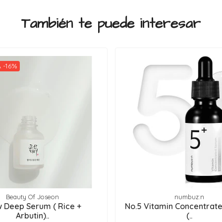
También te puede interesar
 -16%
Beauty Of Joseon
numbuz:n
w Deep Serum ( Rice +
No.5 Vitamin Concentrat
Arbutin)..
(..