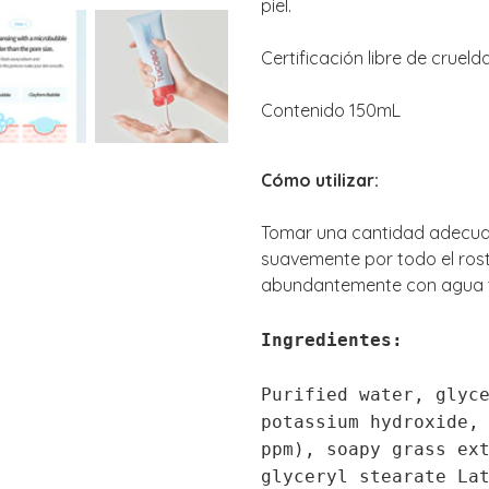
piel.
Certificación libre de cruel
Contenido 150mL
Cómo utilizar:
Tomar una cantidad adecua
suavemente por todo el ros
abundantemente con agua t
Ingredientes:
Purified water, glyc
potassium hydroxide,
ppm), soapy grass ex
glyceryl stearate La