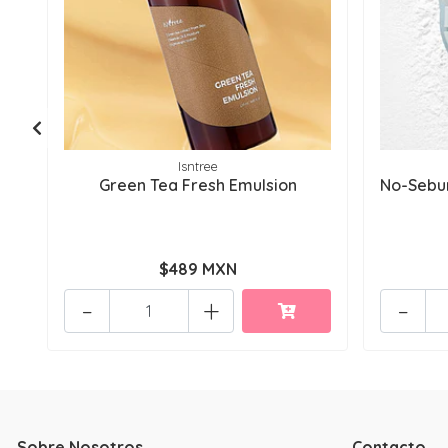
Isntree
Green Tea Fresh Emulsion
No-Sebu
$489 MXN
-
+
-
Sobre Nosotros
Contacto