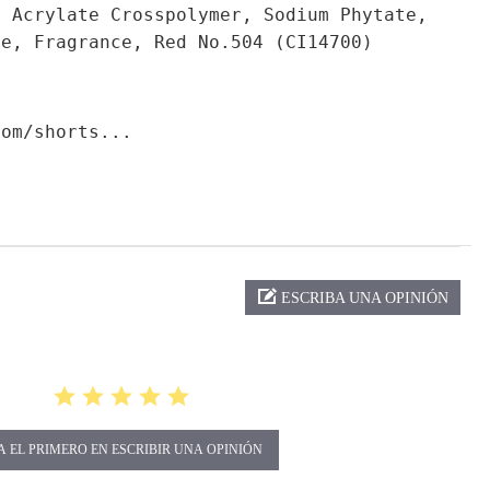
l Acrylate Crosspolymer, Sodium Phytate,
te, Fragrance, Red No.504 (CI14700)
com/shorts...
ng
ESCRIBA UNA OPINIÓN
A EL PRIMERO EN ESCRIBIR UNA OPINIÓN