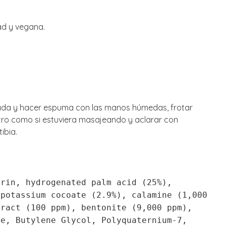
dad y vegana.
da y hacer espuma con las manos húmedas, frotar
tro como si estuviera masajeando y aclarar con
ibia.
erin, hydrogenated palm acid (25%),
 potassium cocoate (2.9%), calamine (1,000
tract (100 ppm), bentonite (9,000 ppm),
te, Butylene Glycol, Polyquaternium-7,