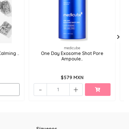
medicube
alming ..
One Day Exosome Shot Pore
(
Ampoule..
$579 MXN
-
+
Síguenos