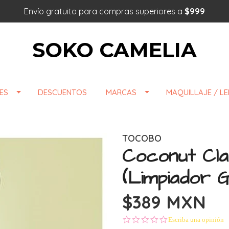
Envío gratuito para compras superiores a
$999
SOKO CAMELIA
ES
DESCUENTOS
MARCAS
MAQUILLAJE / L
TOCOBO
Coconut Cla
(Limpiador G
$389 MXN
0.0 star rating
Escriba una opinión