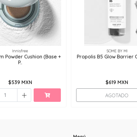
Innisfree
SOME BY MI
m Powder Cushion (Base +
Propolis B5 Glow Barrier C
P..
$539 MXN
$619 MXN
+
AGOTADO
Menú