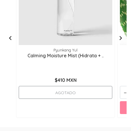
Pyunkang Yul
Calming Moisture Mist (Hidrata + ..
A
$410 MXN
-
AGOTADO