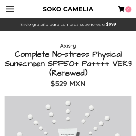
SOKO CAMELIA
0
Envío gratuito para compras superiores a
$999
Axis-y
Complete No-stress Physical
Sunscreen SPF50+ Pa++++ VER3
(Renewed)
$529 MXN