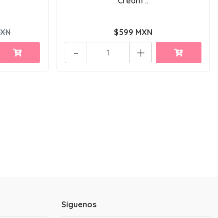
Cream ..
MXN
$599 MXN
-
+
Síguenos