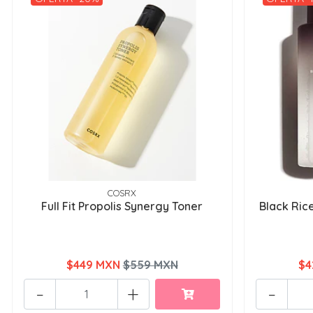
COSRX
Full Fit Propolis Synergy Toner
Black Ric
$449 MXN
$559 MXN
$4
-
+
-