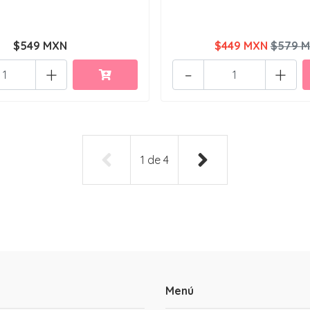
$549 MXN
$449 MXN
$579 
+
-
+
1
de
4
Menú