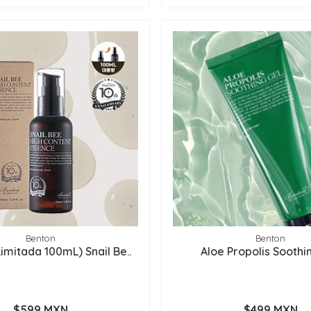
Benton
Benton
Limitada 100mL) Snail Be..
Aloe Propolis Soothi
$599 MXN
$499 MXN