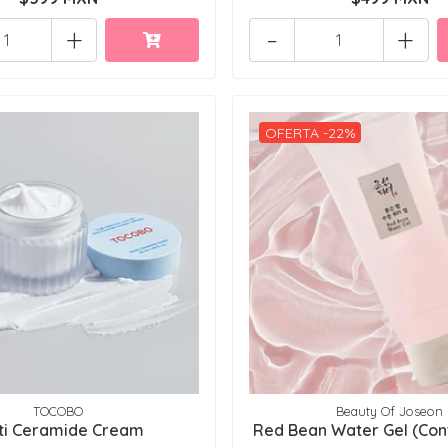
+
-
+
OFERTA -22%
TOCOBO
Beauty Of Joseon
ti Ceramide Cream
Red Bean Water Gel (Cont