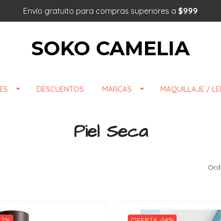
Envío gratuito para compras superiores a
$999
SOKO CAMELIA
ES
DESCUENTOS
MARCAS
MAQUILLAJE / L
Piel Seca
Ord
12%
OFERTA -14%